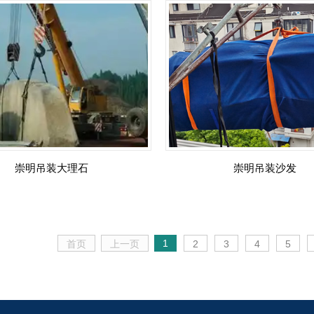
崇明吊装大理石
崇明吊装沙发
1
首页
上一页
2
3
4
5