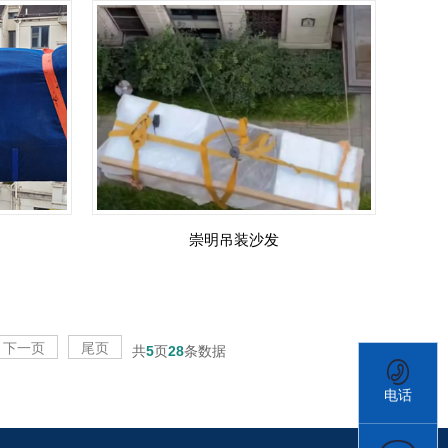
崇明吊装沙发
下一页
尾页
共
5
页
28
条数据
电话